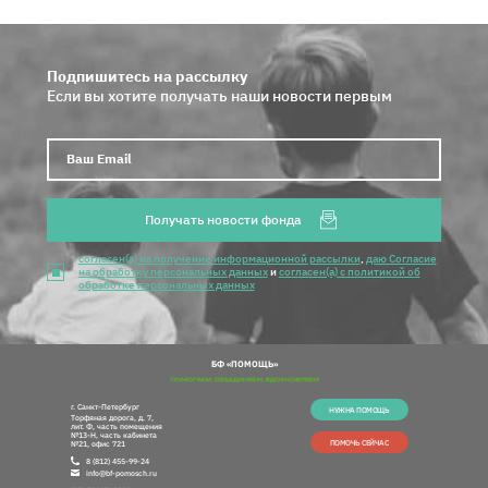
Подпишитесь на рассылку
Если вы хотите получать наши новости первым
Ваш E
Получать новости фонда
согласен(а) на получение информационной рассылки
,
даю Согласие
на обработку персональных данных
и
согласен(а) с политикой об
обработке персональных данных
БФ «ПОМОЩЬ»
г. Санкт-Петербург
НУЖНА ПОМОЩЬ
Торфяная дорога, д. 7,
лит. Ф, часть помещения
№13-Н, часть кабинета
ПОМОЧЬ СЕЙЧАС
№21, офис 721
8 (812) 455-99-24
info@bf-pomosch.ru