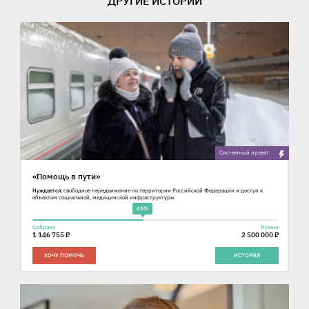
ДРУГИЕ ИСТОРИИ
Cистемный проект
«Помощь в пути»
Нуждается:
свободное передвижение по территории Российской Федерации и доступ к
объектам социальной, медицинской инфраструктуры
45%
Собрано
Нужно
1 146 755 ₽
2 500 000 ₽
ХОЧУ ПОМОЧЬ
ИСТОРИЯ