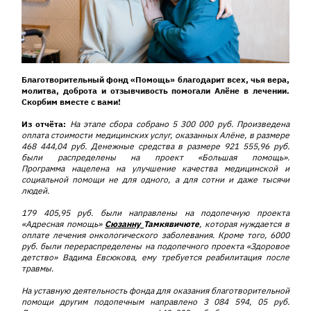
Благотворительный фонд «Помощь» благодарит всех, чья вера,
молитва, доброта и отзывчивость помог
а
ли Алёне в лечении.
Скорбим вместе с вами!
Из отчёта:
На этапе сбора собрано 5 300 000 руб. Произведена
оплата стоимости медицинских услуг, оказанных Алёне, в размере
468 444,04 руб. Денежные средства в размере 921 555,96 руб.
были распределены на проект «Большая помощь».
Програм
ма нацеле
на на улучшение качества медицинской
и
социальной
помощи не для одного, а для сотни и даже тысячи
людей.
179 405,95 руб. были направлены на подопечную проекта
«Адресная помощь»
Сюзанну
Тамкявичюте
, которая нуждается в
оплате лечения онкологического заболевания. Кроме того, 6000
руб. были перераспределены на подопечного проекта «Здоровое
детство» Вадима
Евсюкова
, ему требуется реабилитация после
травмы.
На уставную деятельность
фонда для
оказания благотворительной
помощи другим подопечным направлено 3 084 594, 05 руб.