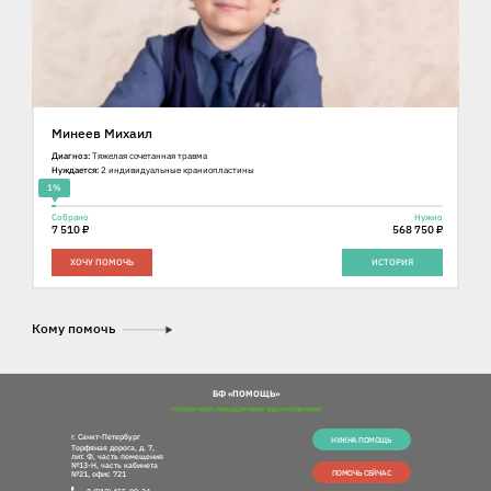
Минеев Михаил
Диагноз:
Тяжелая сочетанная травма
Нуждается:
2 индивидуальные краниопластины
1%
Собрано
Нужно
7 510 ₽
568 750 ₽
ХОЧУ ПОМОЧЬ
ИСТОРИЯ
Кому помочь
БФ «ПОМОЩЬ»
г. Санкт-Петербург
НУЖНА ПОМОЩЬ
Торфяная дорога, д. 7,
лит. Ф, часть помещения
№13-Н, часть кабинета
ПОМОЧЬ СЕЙЧАС
№21, офис 721