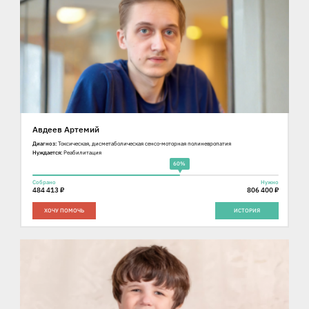
Авдеев Артемий
Диагноз:
Токсическая, дисметаболическая сенсо-моторная полиневропатия
Нуждается:
Реабилитация
60%
Собрано
Нужно
484 413 ₽
806 400 ₽
ХОЧУ ПОМОЧЬ
ИСТОРИЯ