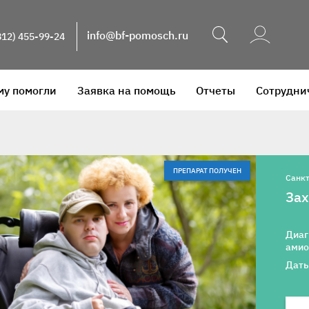
Поиск
info@bf-pomosch.ru
812) 455-99-24
му помогли
Заявка на помощь
Отчеты
Сотрудни
ПРЕПАРАТ ПОЛУЧЕН
Санкт
Зах
Диаг
амио
Даты