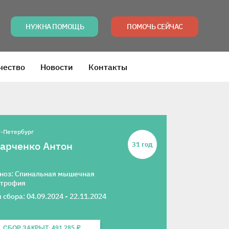
НУЖНА ПОМОЩЬ
ПОМОЧЬ СЕЙЧАС
чество
Новости
Контакты
-Петербург
арченко Антон
31 год
ноз: Спинальная мышечная
трофия
 сбора: 04.09.2024 - 22.11.2024
СБОР ЗАКРЫТ: 491 285 ₽