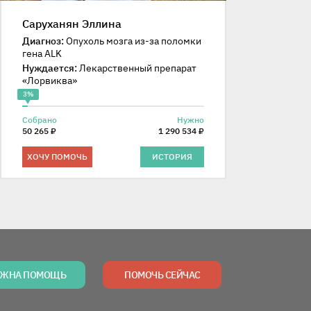
Саруханян Эллина
Диагноз:
Опухоль мозга из-за поломки
гена ALK
Нуждается:
Лекарственный препарат
«Лорвиква»
3%
Собрано
Нужно
50 265 ₽
1 290 534 ₽
ХОЧУ ПОМОЧЬ
ИСТОРИЯ
ЖНА ПОМОЩЬ
ПОМОЧЬ СЕЙЧАС