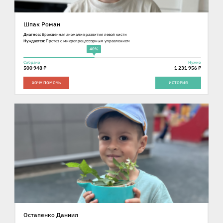
Шпак Роман
Диагноз:
Врожденная аномалия развития левой кисти
Нуждается:
Протез с микропроцессорным управлением
40%
Собрано
Нужно
500 948 ₽
1 231 956 ₽
ХОЧУ ПОМОЧЬ
ИСТОРИЯ
Остапенко Даниил