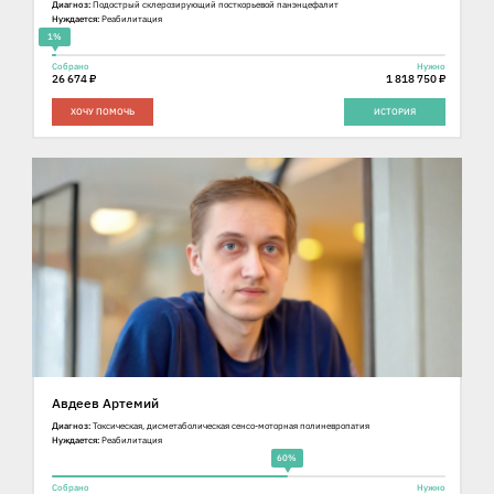
Диагноз:
Подострый склерозирующий посткорьевой панэнцефалит
Нуждается:
Реабилитация
1%
Собрано
Нужно
26 674 ₽
1 818 750 ₽
ХОЧУ ПОМОЧЬ
ИСТОРИЯ
Авдеев Артемий
Диагноз:
Токсическая, дисметаболическая сенсо-моторная полиневропатия
Нуждается:
Реабилитация
60%
Собрано
Нужно