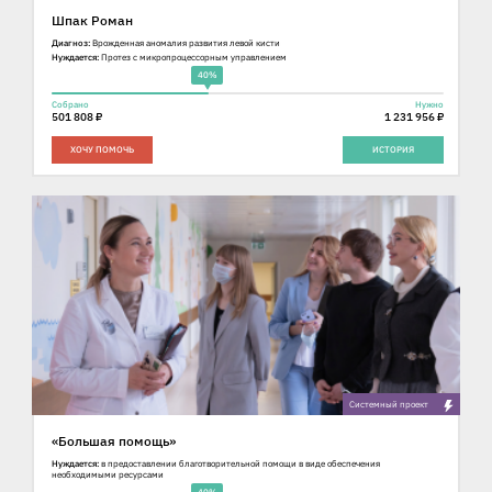
Шпак Роман
Диагноз:
Врожденная аномалия развития левой кисти
Нуждается:
Протез с микропроцессорным управлением
40%
Собрано
Нужно
501 808 ₽
1 231 956 ₽
ХОЧУ ПОМОЧЬ
ИСТОРИЯ
Cистемный проект
«Большая помощь»
Нуждается:
в предоставлении благотворительной помощи в виде обеспечения
необходимыми ресурсами
40%