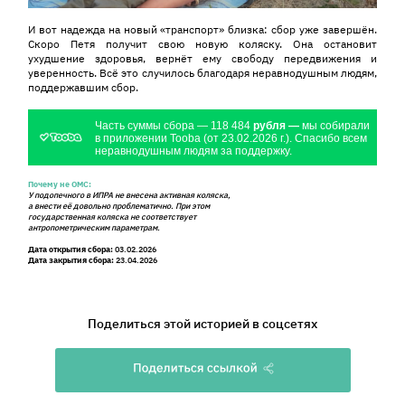
И вот надежда на новый «транспорт» близка: сбор уже завершён.
Скоро Петя получит свою новую коляску. Она остановит
ухудшение здоровья, вернёт ему свободу передвижения и
уверенность. Всё это случилось благодаря неравнодушным людям,
поддержавшим сбор.
Часть суммы сбора — 118 484
рубля —
мы собирали
в приложении Tooba (от 23.02.2026 г.). Спасибо всем
неравнодушным людям за поддержку.
Почему не ОМС:
У подопечного в ИПРА не внесена активная коляска,
а внести её довольно проблематично. При этом
государственная коляска не соответствует
антропометрическим параметрам.
Дата открытия сбора:
03.02.2026
Дата закрытия сбора:
23.04.2026
Поделиться этой историей в соцсетях