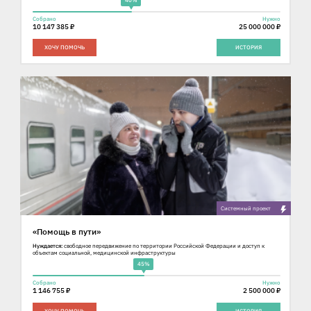
Собрано
Нужно
10 147 385 ₽
25 000 000 ₽
ХОЧУ ПОМОЧЬ
ИСТОРИЯ
Cистемный проект
«Помощь в пути»
Нуждается:
свободное передвижение по территории Российской Федерации и доступ к
объектам социальной, медицинской инфраструктуры
45%
Собрано
Нужно
1 146 755 ₽
2 500 000 ₽
ХОЧУ ПОМОЧЬ
ИСТОРИЯ