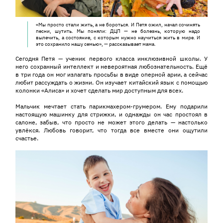
«Мы просто стали жить, а не бороться. И Петя ожил, начал сочинять
песни, шутить. Мы поняли: ДЦП — не болезнь, которую надо
вылечить, а состояние, с которым нужно научиться жить в мире. И
это сохранило нашу семью», — рассказывает мама.
Сегодня Петя — ученик первого класса инклюзивной школы. У
него сохранный интеллект и невероятная любознательность. Ещё
в три года он мог излагать просьбы в виде оперной арии, а сейчас
любит рассуждать о жизни. Он изучает китайский язык с помощью
колонки «Алиса» и хочет сделать мир доступным для всех.
Мальчик мечтает стать парикмахером-грумером. Ему подарили
настоящую машинку для стрижки, и однажды он час простоял в
салоне, забыв, что просто не может этого делать — настолько
увлёкся. Любовь говорит, что тогда все вместе они ощутили
счастье.