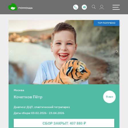
Информация о ребенке
Фотографии ребенка
ТСР ПОЛУЧЕНО
Москва
Кочетков Пётр
9 лет
Диагноз: ДЦП, спастический тетрапарез
Даты сбора: 03.02.2026 - 23.04.2026
СБОР ЗАКРЫТ: 407 880 ₽