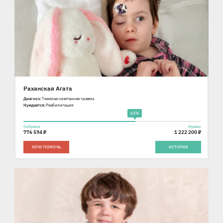
Раханская Агата
Диагноз:
Тяжелая сочетанная травма
Нуждается:
Реабилитация
63%
Собрано
Нужно
776 594 ₽
1 222 200 ₽
ХОЧУ ПОМОЧЬ
ИСТОРИЯ