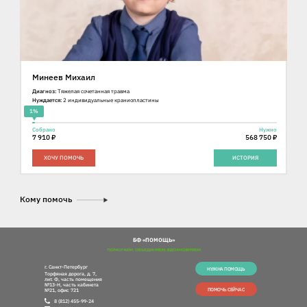
Минеев Михаил
Диагноз:
Тяжелая сочетанная травма
Нуждается:
2 индивидуальные краниопластины
1%
Собрано
Нужно
7 910 ₽
568 750 ₽
ХОЧУ ПОМОЧЬ
ИСТОРИЯ
Кому помочь
БФ «ПОМОЩЬ»
г. Санкт-Петербург
НУЖНА ПОМОЩЬ
Торфяная дорога, д. 7,
лит. Ф, часть помещения
№13-Н, часть кабинета
ПОМОЧЬ СЕЙЧАС
№21, офис 721
8 (812) 455-99-24