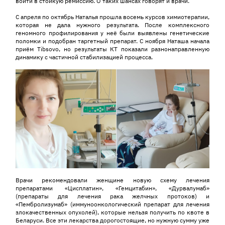
войти в стойкую ремиссию. О таких шансах говорят и врачи.
С апреля по октябрь Наталья прошла восемь курсов химиотерапии,
которая не дала нужного результата. После комплексного
геномного профилирования у неё были выявлены генетические
поломки и подобран таргетный препарат. С ноября Наташа начала
приём Tibsovo, но результаты КТ показали разнонаправленную
динамику с частичной стабилизацией процесса.
Врачи рекомендовали женщине новую схему лечения
препаратами «Цисплатин», «Гемцитабин», «Дурвалумаб»
(препараты для лечения рака желчных протоков) и
«Пембролизумаб» (иммуноонкологический препарат для лечения
злокачественных опухолей), которые нельзя получить по квоте в
Беларуси. Все эти лекарства дорогостоящие, но нужную сумму уже