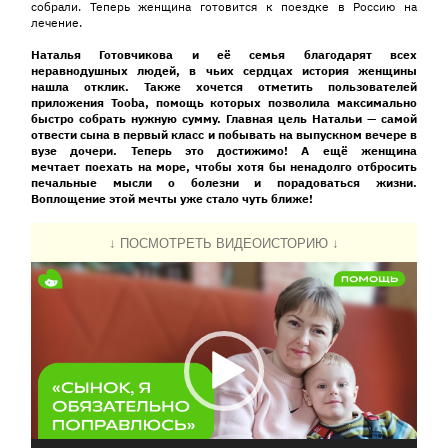
собрали. Теперь женщина готовится к поездке в Россию на
лечение.
Наталья Готовчикова и её семья благодарят всех
неравнодушных людей,
в
чьих
сердцах история женщины
нашла отклик
.
Также хочется отметить пользователей
приложения
Tooba
,
помощь которых позволила
максимально
быстро собрать нужную сумму.
Г
лавная цель
Натальи
— самой
отвести сына в первый класс и побывать на выпускном вечере в
вузе дочери. Теперь это достижимо!
А ещё женщина
мечтает
поехать
на море, чтобы хотя бы ненадолго отбросить
печальные мысли о болезни и порадоваться жизни.
Воплощение этой мечты уже стало чуть ближе!
↓ ПОСМОТРЕТЬ ВИДЕОИСТОРИЮ ↓
Видеоплеер