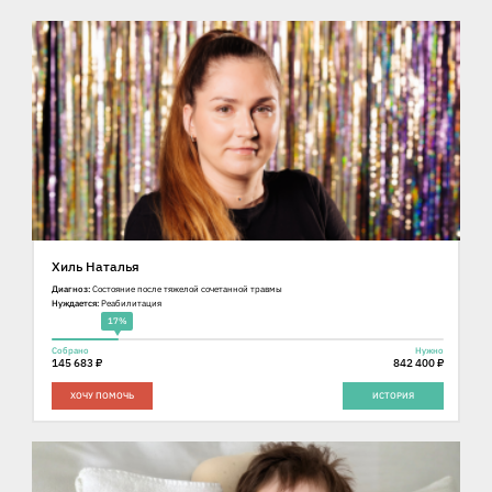
Хиль Наталья
Диагноз:
Состояние после тяжелой сочетанной травмы
Нуждается:
Реабилитация
17%
Собрано
Нужно
145 683 ₽
842 400 ₽
ХОЧУ ПОМОЧЬ
ИСТОРИЯ