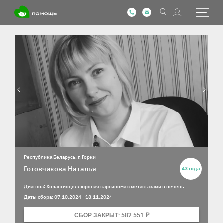
Информация о ребенке
Фотографии ребенка
Республика Беларусь, г. Горки
Готовчикова Наталья
43 года
Диагноз: Холангиоцеллюряная карцинома с метастазами в печень
Даты сбора: 07.10.2024 - 18.11.2024
СБОР ЗАКРЫТ: 582 551 ₽