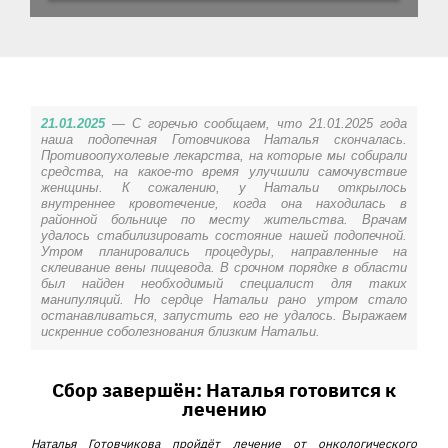
История ребенка
21.01.2025
—
С горечью сообщаем, что 21.01.2025 года
наша подопечная Готовчикова Наталья скончалась.
Противоопухолевые лекарства, на которые мы собирали
средства, на какое-то время улучшили самочувствие
женщины. К сожалению, у Натальи открылось
внутреннее кровотечение, когда она находилась в
районной больнице по месту жительства. Врачам
удалось стабилизировать состояние нашей подопечной.
Утром планировались процедуры, направленные на
склеивание вены пищевода. В срочном порядке в области
был найден необходимый специалист для таких
манипуляций. Но сердце Натальи рано утром стало
останавливаться, запустить его не удалось. Выражаем
искренние соболезнования близким Натальи.
Сбор завершён: Наталья готовится к
лечению
Наталья Готовчи
кова пройдёт лечение от онкологического