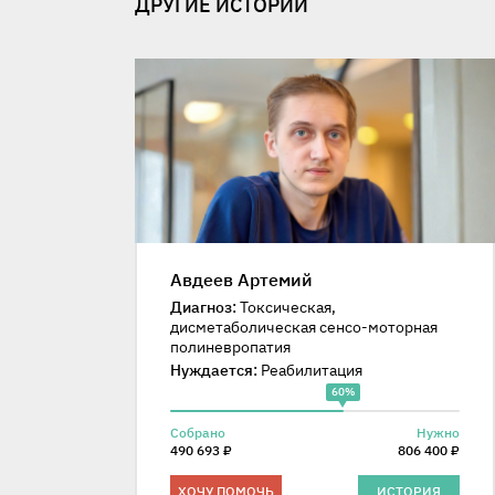
ДРУГИЕ ИСТОРИИ
Авдеев Артемий
Диагноз:
Токсическая,
дисметаболическая сенсо-моторная
полиневропатия
Нуждается:
Реабилитация
60%
Собрано
Нужно
490 693 ₽
806 400 ₽
ХОЧУ ПОМОЧЬ
ИСТОРИЯ