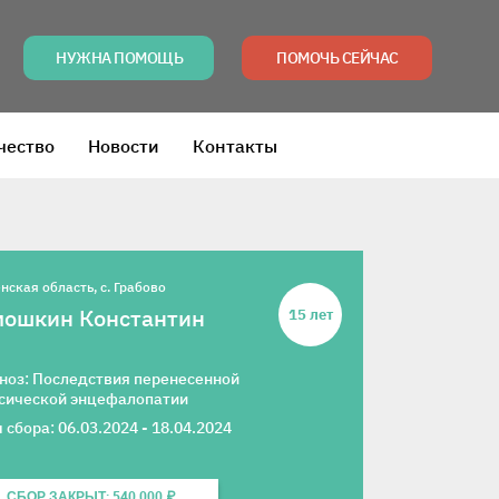
НУЖНА ПОМОЩЬ
ПОМОЧЬ СЕЙЧАС
чество
Новости
Контакты
нская область, с. Грабово
мошкин Константин
15 лет
ноз: Последствия перенесенной
сической энцефалопатии
 сбора: 06.03.2024 - 18.04.2024
СБОР ЗАКРЫТ: 540 000 ₽