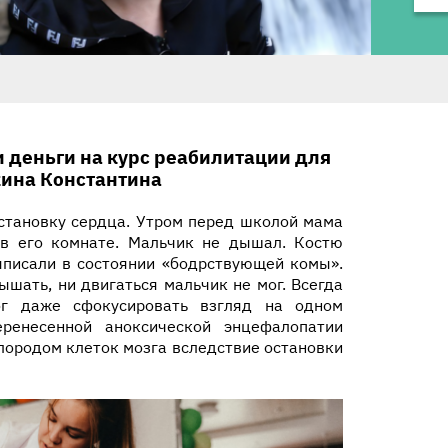
и деньги на
курс реабилитации
для
ина
Константина
остановку сердца. Утром перед школой мама
в его комнате. Мальчик не дышал. Костю
выписали в состоянии «бодрствующей комы».
ышать, ни двигаться мальчик не мог. Всегда
ог даже сфокусировать взгляд на одном
еренесенной аноксической энцефалопатии
лородом клеток мозга вследствие остановки