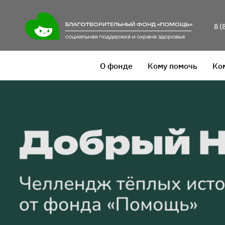
8 (
О фонде
Кому помочь
Ко