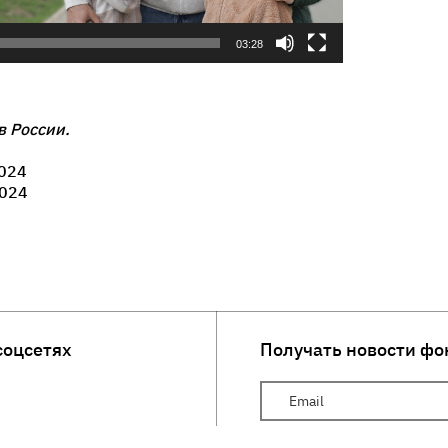
03:28
в России.
024
024
соцсетях
Получать новости фо
Ваш Email