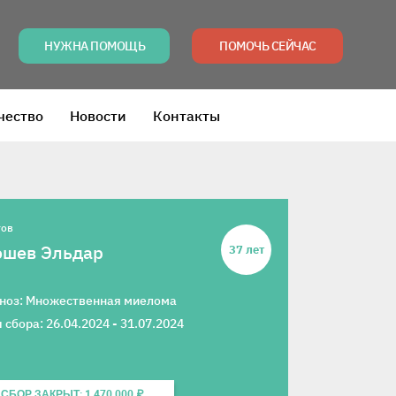
НУЖНА ПОМОЩЬ
ПОМОЧЬ СЕЙЧАС
чество
Новости
Контакты
тов
юшев Эльдар
37 лет
ноз: Множественная миелома
 сбора: 26.04.2024 - 31.07.2024
СБОР ЗАКРЫТ: 1 470 000 ₽