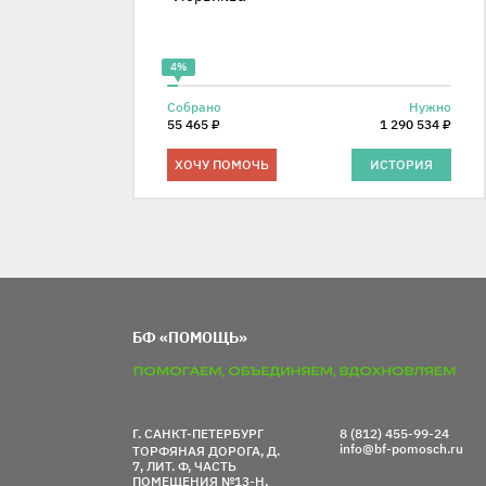
4%
Собрано
Нужно
55 465 ₽
1 290 534 ₽
ХОЧУ ПОМОЧЬ
ИСТОРИЯ
БФ «ПОМОЩЬ»
Г. САНКТ-ПЕТЕРБУРГ
8 (812) 455-99-24
info@bf-pomosch.ru
ТОРФЯНАЯ ДОРОГА, Д.
7, ЛИТ. Ф, ЧАСТЬ
ПОМЕЩЕНИЯ №13-Н,