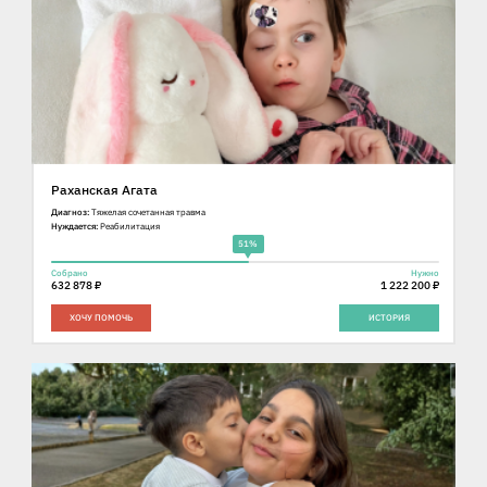
Раханская Агата
Диагноз:
Тяжелая сочетанная травма
Нуждается:
Реабилитация
51%
Собрано
Нужно
632 878 ₽
1 222 200 ₽
ХОЧУ ПОМОЧЬ
ИСТОРИЯ