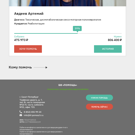
Авдеев Артемий
Диагноз:
Токсическая, дисметаболическая сенсо-моторная полиневропатия
Нуждается:
Реабилитация
59%
Собрано
Нужно
475 973 ₽
806 400 ₽
ХОЧУ ПОМОЧЬ
ИСТОРИЯ
Кому помочь
БФ «ПОМОЩЬ»
г. Санкт-Петербург
НУЖНА ПОМОЩЬ
Торфяная дорога, д. 7,
лит. Ф, часть помещения
№13-Н, часть кабинета
ПОМОЧЬ СЕЙЧАС
№21, офис 721
8 (812) 455-99-24
info@bf-pomosch.ru
ИНН:
7810718515
ОГРН:
1177800006119
Публичная оферта о заключении договора рекуррентного
пожертвования
Публичная оферта о заключении договора разового
пожертвования