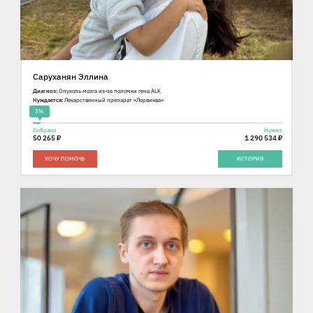
Саруханян Эллина
Диагноз:
Опухоль мозга из-за поломки гена ALK
Нуждается:
Лекарственный препарат «Лорвиква»
3%
Собрано
Нужно
50 265 ₽
1 290 534 ₽
ХОЧУ ПОМОЧЬ
ИСТОРИЯ