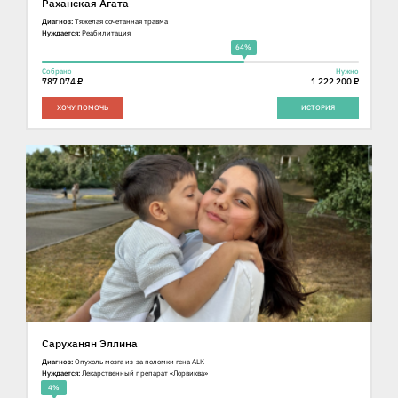
Раханская Агата
Диагноз:
Тяжелая сочетанная травма
Нуждается:
Реабилитация
64%
Собрано
Нужно
787 074 ₽
1 222 200 ₽
ХОЧУ ПОМОЧЬ
ИСТОРИЯ
Саруханян Эллина
Диагноз:
Опухоль мозга из-за поломки гена ALK
Нуждается:
Лекарственный препарат «Лорвиква»
4%