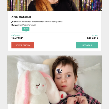
Хиль Наталья
Диагноз:
Состояние после тяжелой сочетанной травмы
Нуждается:
Реабилитация
17%
Собрано
Нужно
146 213 ₽
842 400 ₽
ХОЧУ ПОМОЧЬ
ИСТОРИЯ