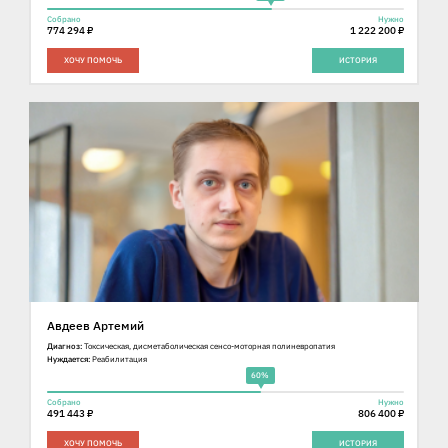
Собрано
Нужно
774 294 ₽
1 222 200 ₽
ХОЧУ ПОМОЧЬ
ИСТОРИЯ
Авдеев Артемий
Диагноз:
Токсическая, дисметаболическая сенсо-моторная полиневропатия
Нуждается:
Реабилитация
60%
Собрано
Нужно
491 443 ₽
806 400 ₽
ХОЧУ ПОМОЧЬ
ИСТОРИЯ