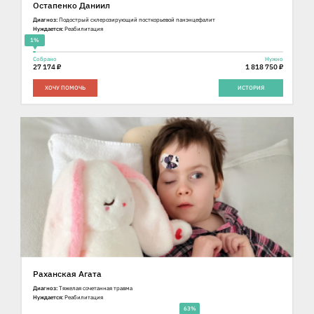
Остапенко Даниил
Диагноз:
Подострый склерозирующий посткорьевой панэнцефалит
Нуждается:
Реабилитация
1%
Собрано
Нужно
27 174 ₽
1 818 750 ₽
ХОЧУ ПОМОЧЬ
ИСТОРИЯ
Раханская Агата
Диагноз:
Тяжелая сочетанная травма
Нуждается:
Реабилитация
63%