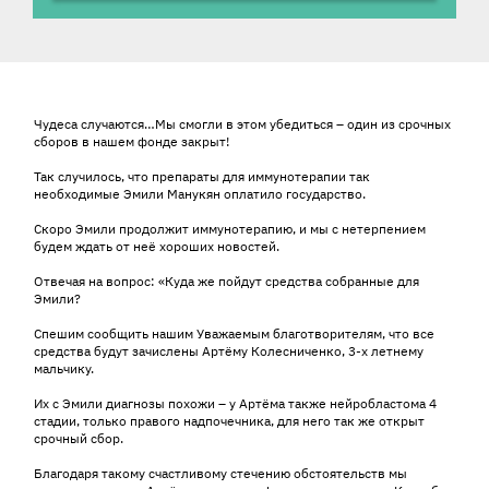
История ребенка
Чудеса случаются…Мы смогли в этом убедиться – один из срочных
сборов в нашем фонде закрыт!
Так случилось, что препараты для иммунотерапии так
необходимые Эмили Манукян оплатило государство.
Скоро Эмили продолжит иммунотерапию, и мы с нетерпением
будем ждать от неё хороших новостей.
Отвечая на вопрос: «Куда же пойдут средства собранные для
Эмили?
Спешим сообщить нашим Уважаемым благотворителям, что все
средства будут зачислены Артёму Колесниченко, 3-х летнему
мальчику.
Их с Эмили диагнозы похожи – у Артёма также нейробластома 4
стадии, только правого надпочечника, для него так же открыт
срочный сбор.
Благодаря такому счастливому стечению обстоятельств мы