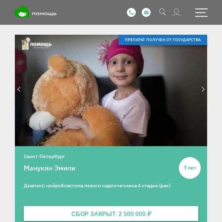
Информация о ребенке
Фотографии ребенка
ПРЕПАРАТ ПОЛУЧЕН ОТ ГОСУДАРСТВА
Санкт-Петербург
Манукян Эмили
7 лет
Диагноз: нейробластома левого надпочечника 4 стадии (рак)
СБОР ЗАКРЫТ: 2 500 000 ₽