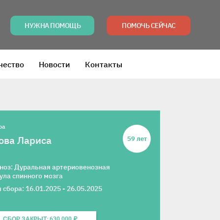
НУЖНА ПОМОЩЬ
ПОМОЧЬ СЕЙЧАС
чество
Новости
Контакты
ра
ова Лариса
59 лет
ноз: Дуральная артериовенозная
ула спинного мозга
 сбора: 16.01.2025 - 26.05.2025
СБОР ЗАКРЫТ: 630 000 ₽