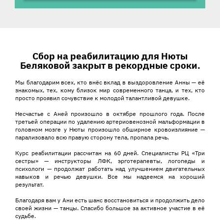
История ребенка
Сбор на реабилитацию для Нюты
Беляковой закрыт в рекордные сроки.
Мы благодарим всех, кто внёс вклад в выздоровление Анны — её
знакомых, тех, кому близок мир современного танца, и тех, кто
просто проявил сочувствие к молодой талантливой девушке.
Несчастье с Аней произошло в октябре прошлого года. После
третьей операции по удалению артериовенозной мальформации в
головном мозге у Нюты произошло обширное кровоизлияние —
парализовало всю правую сторону тела, пропала речь.
Курс реабилитации рассчитан на 60 дней. Специалисты РЦ «Три
сестры» — инструкторы ЛФК, эрготерапевты, логопеды и
психологи — продолжат работать над улучшением двигательных
навыков и речью девушки. Все мы надеемся на хороший
результат.
Благодаря вам у Ани есть шанс восстановиться и продолжить дело
своей жизни — танцы. Спасибо большое за активное участие в её
судьбе.