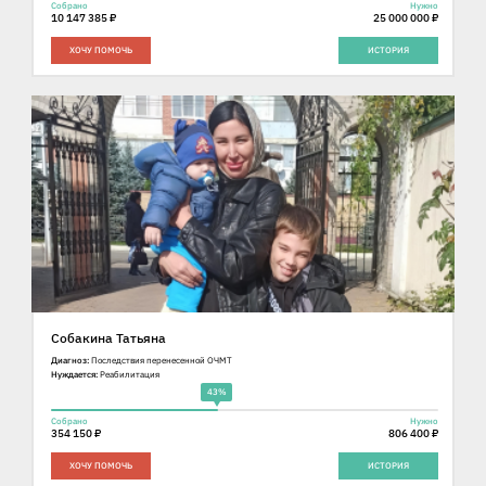
Собрано
Нужно
10 147 385 ₽
25 000 000 ₽
ХОЧУ ПОМОЧЬ
ИСТОРИЯ
Собакина Татьяна
Диагноз:
Последствия перенесенной ОЧМТ
Нуждается:
Реабилитация
43%
Собрано
Нужно
354 150 ₽
806 400 ₽
ХОЧУ ПОМОЧЬ
ИСТОРИЯ