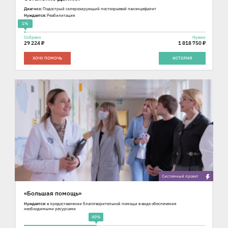
Диагноз:
Подострый склерозирующий посткорьевой панэнцефалит
Нуждается:
Реабилитация
1%
Собрано
Нужно
29 224 ₽
1 818 750 ₽
ХОЧУ ПОМОЧЬ
ИСТОРИЯ
Cистемный проект
«Большая помощь»
Нуждается:
в предоставлении благотворительной помощи в виде обеспечения
необходимыми ресурсами
40%