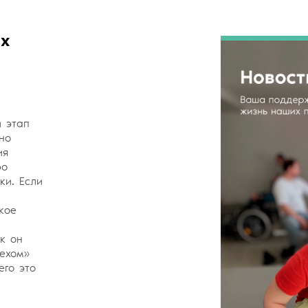
ых
 этап
но
ия
ро
ки. Если
кое
к он
пехом»
его это