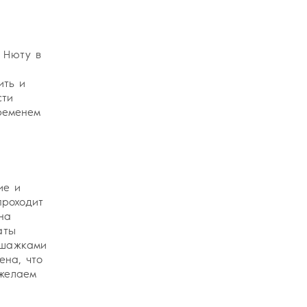
 Нюту в
ить и
сти
ременем
ие и
проходит
на
аты
 шажками
ена, что
ожелаем