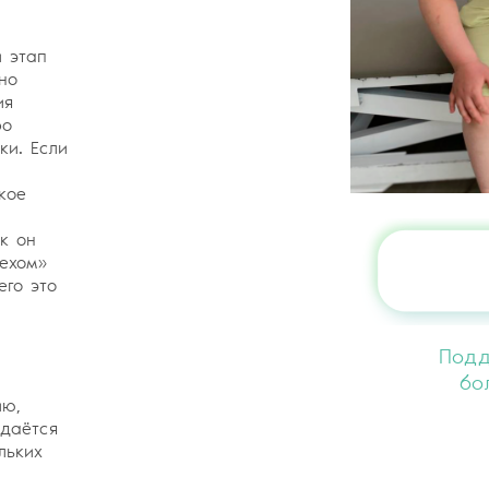
 этап
но
ия
ро
ки. Если
кое
к он
пехом»
его это
Подд
бо
ию,
сдаётся
льких