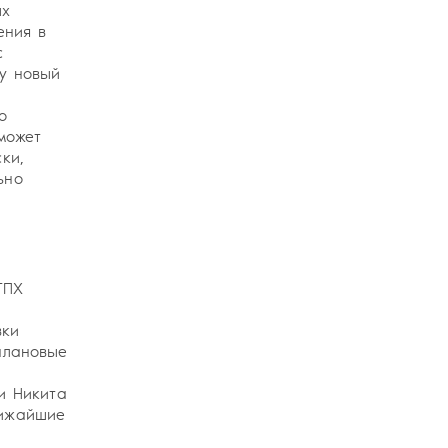
ых
ения в
с
у новый
о
может
ки,
ьно
ТПХ
вки
плановые
и Никита
лижайшие