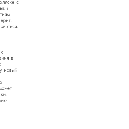
оляске с
выки
ятиям
ерит,
овиться.
ых
ения в
с
у новый
о
может
ки,
ьно