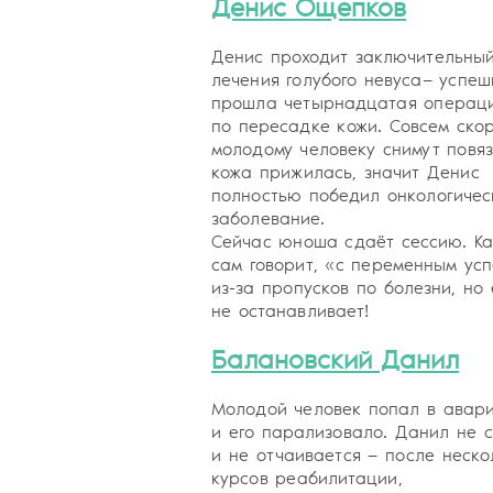
Денис Ощепков
Денис проходит заключительный
лечения голубого невуса— успеш
прошла четырнадцатая операц
по пересадке кожи. Совсем ско
молодому человеку снимут повяз
кожа прижилась, значит Денис
полностью победил онкологичес
заболевание.
Сейчас юноша сдаёт сессию. Ка
сам говорит, «с переменным ус
из-за пропусков по болезни, но 
не останавливает!
Балановский Данил
Молодой человек попал в авар
и его парализовало. Данил не 
и не отчаивается — после неско
курсов реабилитации,