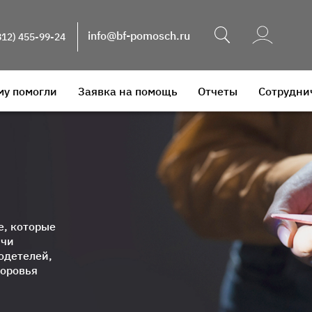
Поиск
info@bf-pomosch.ru
812) 455-99-24
му помогли
Заявка на помощь
Отчеты
Сотрудни
е, которые
ячи
одетелей,
доровья