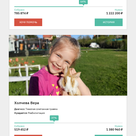
64%
Собрано
Нужно
785 874 ₽
1 222 200 ₽
ХОЧУ ПОМОЧЬ
ИСТОРИЯ
Холчева Вера
Диагноз:
Тяжелая сочетанная травма
Нуждается:
Реабилитация
37%
Собрано
Нужно
519 452 ₽
1 380 960 ₽