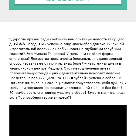
История ребенка
?Дорогие друзья, рады сообщить вам приятную новость текущего
дня☘☘☘ Сегодня мы успешно закрываем сбор для очень нежной
и трогательной девочки с необыкновенно глубокими голубыми
глазами?. Это Милана Токарева? У малышки тяжёлая форма
эпилепсии? Лекарства практически бессильны, и единственный
способ избавить ее от мучительных болей – кетогенная диета в
медицинском центре Медиал?. Этот метод лечения имеет
положительную тенденцию и действительно помогает девочке.
Средства на полный цикл – 96 000 ⛔рублей⚡ успешно собраны!
Пятилетняя Милана, наконец, сможет почувствовать себя лучше? У
малышки появился шанс зажить полноценной жизнью без боли?
?Спасибо всем, кто принял участие в сборе? Вместе мы – великая
сила ? , способная творить чудеса??