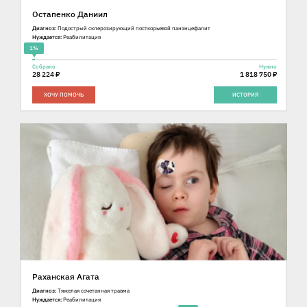
Остапенко Даниил
Диагноз:
Подострый склерозирующий посткорьевой панэнцефалит
Нуждается:
Реабилитация
1%
Собрано
Нужно
28 224 ₽
1 818 750 ₽
ХОЧУ ПОМОЧЬ
ИСТОРИЯ
Раханская Агата
Диагноз:
Тяжелая сочетанная травма
Нуждается:
Реабилитация