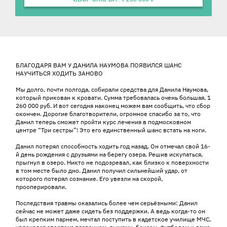
История ребенка
БЛАГОДАРЯ ВАМ У ДАНИЛА НАУМОВА ПОЯВИЛСЯ ШАНС
НАУЧИТЬСЯ ХОДИТЬ ЗАНОВО
⠀
Мы долго, почти полгода, собирали средства для Данила Наумова,
который прикован к кровати. Сумма требовалась очень большая, 1
260 000 руб. И вот сегодня наконец можем вам сообщить, что сбор
окончен. Дорогие благотворители, огромное спасибо за то, что
Данил теперь сможет пройти курс лечения в подмосковном
центре “Три сестры”! Это его единственный шанс встать на ноги.
⠀
Данил потерял способность ходить год назад. Он отмечал свой 16-
й день рождения с друзьями на берегу озера. Решив искупаться,
прыгнул в озеро. Никто не подозревал, как близко к поверхности
в том месте было дно. Данил получил сильнейший удар, от
которого потерял сознание. Его увезли на скорой,
прооперировали.
⠀
Последствия травмы оказались более чем серьёзными: Данил
сейчас не может даже сидеть без поддержки. А ведь когда-то он
был крепким парнем, мечтал поступить в кадетское училище МЧС,