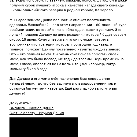
увлекался спортом: плаванием, лыжами, боксом, футболом и даже
получил кубок лучшего игрока в качестве нападающего команды
школы олимпийского резерва в родном городе, Кемерово.
⠀
Мы надеемся, что Данил полностью сможет восстановить
здоровье. Важнейший шаг в этом направлении – 60-дневный курс
реабилитации, который оплачен благодаря вашим усилиям. Это
лучший подарок Данилу на день рождения, который будет совсем
скоро, 15 июня. Хочется верить, что он поможет стереть
воспоминания о трагедии, которая произошла год назад, а
главное, поможет Данилу постепенно научиться ходить заново.
Это – его главная мечта. Он очень хочет снова помогать своей
маме, как это было последние годы до травмы. Ведь кроме сына
маме, Олесе, опереться не на кого. Отец Данила умер, когда
мальчику было 3 года.
⠀
Для Данила и его мамы счёт на лечение был совершенно
неподъёмным, так что без вас мечты о выздоровлении так и
остались бы мечтами навсегда. Ещё раз спасибо за то, что вы
делаете!
Документы:
Выписка – Наумов Данил
Счет на оплату – Наумов Данил