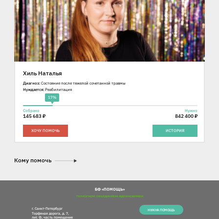
Хиль Наталья
Диагноз:
Состояние после тяжелой сочетанной травмы
Нуждается:
Реабилитация
17%
Собрано
Нужно
145 683 ₽
842 400 ₽
ХОЧУ ПОМОЧЬ
ИСТОРИЯ
Кому помочь
БФ «ПОМОЩЬ»
г. Санкт-Петербург
НУЖНА ПОМОЩЬ
Торфяная дорога, д. 7,
лит. Ф, часть помещения