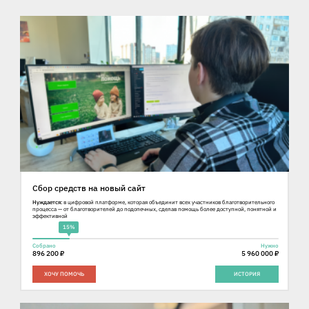
Сбор средств на новый сайт
Нуждается:
в цифровой платформе, которая объединит всех участников благотворительного
процесса — от благотворителей до подопечных, сделав помощь более доступной, понятной и
эффективной
15%
Собрано
Нужно
896 200 ₽
5 960 000 ₽
ХОЧУ ПОМОЧЬ
ИСТОРИЯ