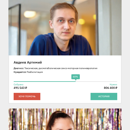
Авдеев Артемий
Диагноз:
Токсическая, дисметаболическая сенсо-моторная полиневропатия
Нуждается:
Реабилитация
60%
Собрано
Нужно
491 543 ₽
806 400 ₽
ХОЧУ ПОМОЧЬ
ИСТОРИЯ