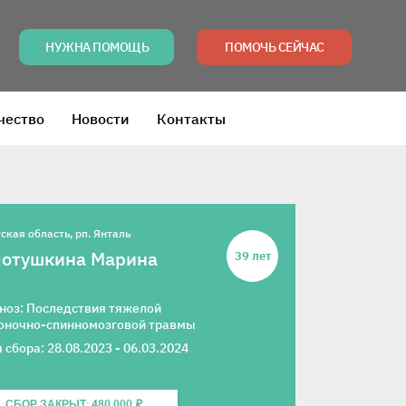
НУЖНА ПОМОЩЬ
ПОМОЧЬ СЕЙЧАС
чество
Новости
Контакты
ская область, рп. Янталь
лотушкина Марина
39 лет
ноз: Последствия тяжелой
оночно-спинномозговой травмы
 сбора: 28.08.2023 - 06.03.2024
СБОР ЗАКРЫТ: 480 000 ₽