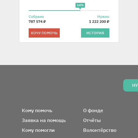
64%
Собрано
Нужно
787 574 ₽
1 222 200 ₽
ХОЧУ ПОМОЧЬ
ИСТОРИЯ
НУ
Вся информация о фонде
Кому помочь
О фонде
Заявка на помощь
Отчёты
Кому помогли
Волонтёрство