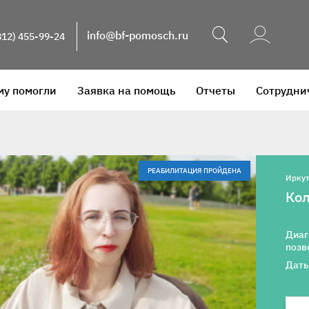
Поиск
info@bf-pomosch.ru
812) 455-99-24
му помогли
Заявка на помощь
Отчеты
Сотрудни
РЕАБИЛИТАЦИЯ ПРОЙДЕНА
Иркут
Ко
Диаг
позв
Даты