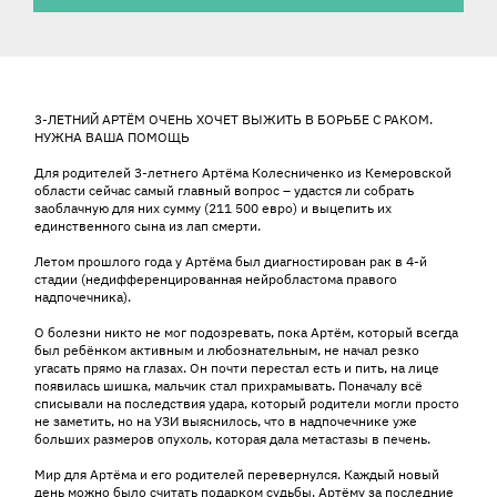
История ребенка
3-ЛЕТНИЙ АРТЁМ ОЧЕНЬ ХОЧЕТ ВЫЖИТЬ В БОРЬБЕ С РАКОМ.
НУЖНА ВАША ПОМОЩЬ
Для родителей 3-летнего Артёма Колесниченко из Кемеровской
области сейчас самый главный вопрос – удастся ли собрать
заоблачную для них сумму (211 500 евро) и выцепить их
единственного сына из лап смерти.
Летом прошлого года у Артёма был диагностирован рак в 4-й
стадии (недифференцированная нейробластома правого
надпочечника).
О болезни никто не мог подозревать, пока Артём, который всегда
был ребёнком активным и любознательным, не начал резко
угасать прямо на глазах. Он почти перестал есть и пить, на лице
появилась шишка, мальчик стал прихрамывать. Поначалу всё
списывали на последствия удара, который родители могли просто
не заметить, но на УЗИ выяснилось, что в надпочечнике уже
больших размеров опухоль, которая дала метастазы в печень.
Мир для Артёма и его родителей перевернулся. Каждый новый
день можно было считать подарком судьбы. Артёму за последние