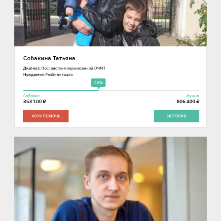
Собакина Татьяна
Диагноз:
Последствия перенесенной ОЧМТ
Нуждается:
Реабилитация
43%
Собрано
Нужно
353 100 ₽
806 400 ₽
ХОЧУ ПОМОЧЬ
ИСТОРИЯ