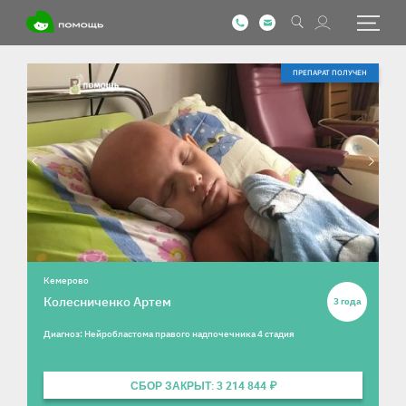
Информация о ребенке
Фотографии ребенка
ПРЕПАРАТ ПОЛУЧЕН
Кемерово
Колесниченко Артем
3 года
Диагноз: Нейробластома правого надпочечника 4 стадия
СБОР ЗАКРЫТ: 3 214 844 ₽