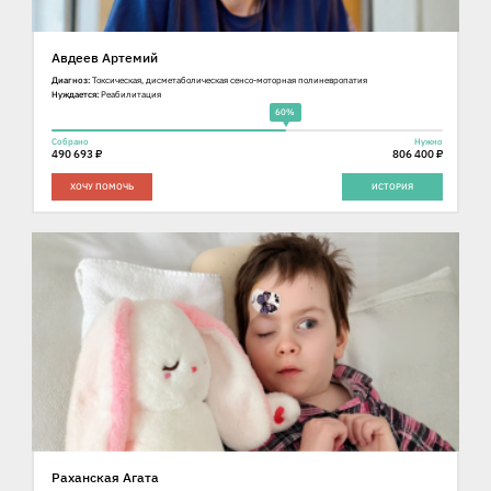
Авдеев Артемий
Диагноз:
Токсическая, дисметаболическая сенсо-моторная полиневропатия
Нуждается:
Реабилитация
60%
Собрано
Нужно
490 693 ₽
806 400 ₽
ХОЧУ ПОМОЧЬ
ИСТОРИЯ
Раханская Агата