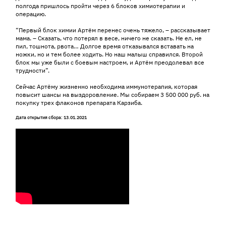
полгода пришлось пройти через 6 блоков химиотерапии и
операцию.
“Первый блок химии Артём перенес очень тяжело, – рассказывает
мама. – Сказать, что потерял в весе, ничего не сказать. Не ел, не
пил, тошнота, рвота… Долгое время отказывался вставать на
ножки, но и тем более ходить. Но наш малыш справился. Второй
блок мы уже были с боевым настроем, и Артём преодолевал все
трудности”.
Сейчас Артёму жизненно необходима иммунотерапия, которая
повысит шансы на выздоровление. Мы собираем 3 500 000 руб. на
покупку трех флаконов препарата Карзиба.
Дата открытия сбора: 13.01.2021