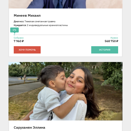
Минеев Михаил
Диагноз:
Тяжелая сочетанная травма
Нуждается:
2 индивидуальные краниопластины
1%
Собрано
Нужно
7 960 ₽
568 750 ₽
ХОЧУ ПОМОЧЬ
ИСТОРИЯ
Саруханян Эллина