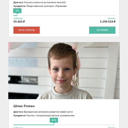
Диагноз:
Опухоль мозга из-за поломки гена ALK
Нуждается:
Лекарственный препарат «Лорвиква»
4%
Собрано
Нужно
55 465 ₽
1 290 534 ₽
ХОЧУ ПОМОЧЬ
ИСТОРИЯ
Шпак Роман
Диагноз:
Врожденная аномалия развития левой кисти
Нуждается:
Протез с микропроцессорным управлением
40%
Собрано
Нужно