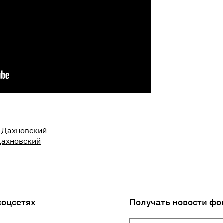
й Дахновский
Дахновский
соцсетях
Получать новости фо
Ваш Email