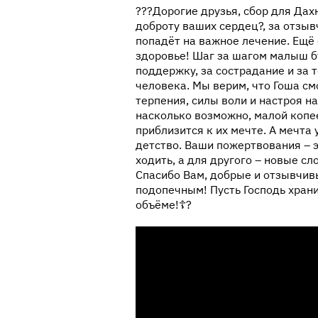
???Дорогие друзья, сбор для Дах
доброту ваших сердец?, за отзыв
попадёт на важное лечение. Ещё
здоровье! Шаг за шагом малыш бу
поддержку, за сострадание и за 
человека. Мы верим, что Гоша с
терпения, силы воли и настроя на
насколько возможно, малой копе
приблизится к их мечте. А мечта 
детство. Ваши пожертвования – э
ходить, а для другого – новые сл
Спасибо Вам, добрые и отзывчив
подопечным! Пусть Господь храни
объёме!☦️?