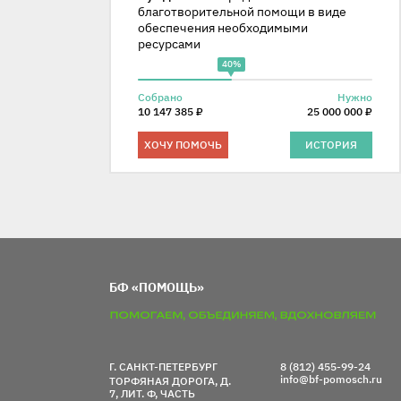
благотворительной помощи в виде
обеспечения необходимыми
ресурсами
40%
Собрано
Нужно
10 147 385 ₽
25 000 000 ₽
ХОЧУ ПОМОЧЬ
ИСТОРИЯ
БФ «ПОМОЩЬ»
Г. САНКТ-ПЕТЕРБУРГ
8 (812) 455-99-24
info@bf-pomosch.ru
ТОРФЯНАЯ ДОРОГА, Д.
7, ЛИТ. Ф, ЧАСТЬ