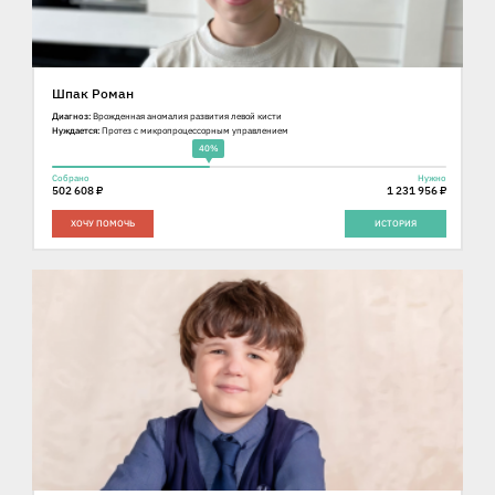
Шпак Роман
Диагноз:
Врожденная аномалия развития левой кисти
Нуждается:
Протез с микропроцессорным управлением
40%
Собрано
Нужно
502 608 ₽
1 231 956 ₽
ХОЧУ ПОМОЧЬ
ИСТОРИЯ