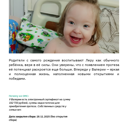
Родители с самого рождения воспитывают Леру как обычного
ребёнка, веря в её силы. Они уверены, что с появлением протеза
её потенциал раскроется еще больше. Впереди у Валерии — яркая
и полноценная жизнь, наполненная новыми открытиями и
победами.
Почему не ОМС:
У Валерии есть электронный сертификат на сумму
152 733 рублей, суммы недостаточно для
приобретения протеза. Собственных средств у
семьи нет.
Дата закрытия сбора:
28.11.2025 (без открытия
сбора)