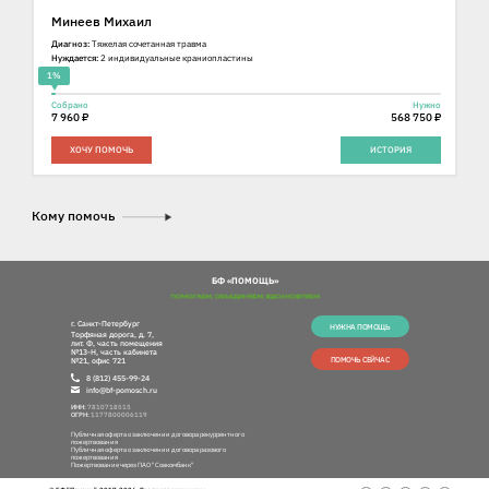
Минеев Михаил
Диагноз:
Тяжелая сочетанная травма
Нуждается:
2 индивидуальные краниопластины
1%
Собрано
Нужно
7 960 ₽
568 750 ₽
ХОЧУ ПОМОЧЬ
ИСТОРИЯ
Кому помочь
БФ «ПОМОЩЬ»
г. Санкт-Петербург
НУЖНА ПОМОЩЬ
Торфяная дорога, д. 7,
лит. Ф, часть помещения
№13-Н, часть кабинета
ПОМОЧЬ СЕЙЧАС
№21, офис 721
8 (812) 455-99-24
info@bf-pomosch.ru
ИНН:
7810718515
ОГРН:
1177800006119
Публичная оферта о заключении договора рекуррентного
пожертвования
Публичная оферта о заключении договора разового
пожертвования
Пожертвование через ПАО "Совкомбанк"