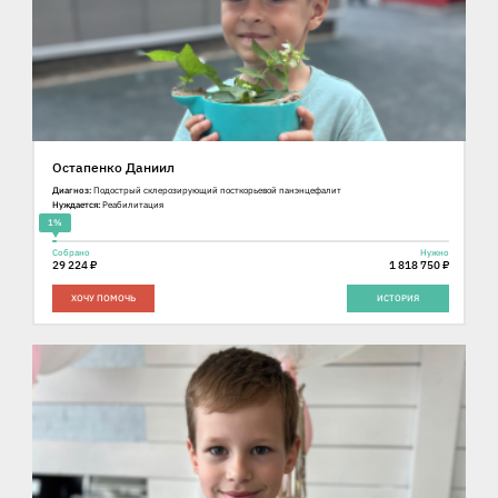
Остапенко Даниил
Диагноз:
Подострый склерозирующий посткорьевой панэнцефалит
Нуждается:
Реабилитация
1%
Собрано
Нужно
29 224 ₽
1 818 750 ₽
ХОЧУ ПОМОЧЬ
ИСТОРИЯ