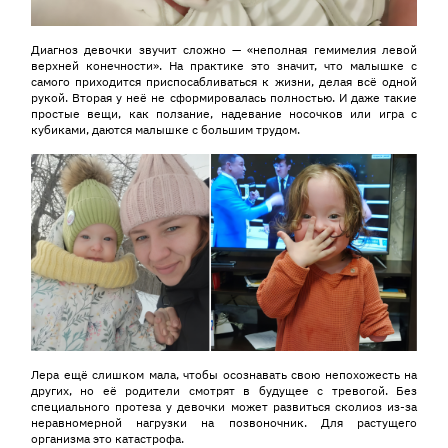
Диагноз девочки звучит сложно — «неполная гемимелия левой
верхней конечности». На практике это значит, что малышке с
самого приходится приспосабливаться к жизни, делая всё одной
рукой. Вторая у неё не сформировалась полностью. И даже такие
простые вещи, как ползание, надевание носочков или игра с
кубиками, даются малышке с большим трудом.
Лера ещё слишком мала, чтобы осознавать свою непохожесть на
других, но её родители смотрят в будущее с тревогой. Без
специального протеза у девочки может развиться сколиоз из-за
неравномерной нагрузки на позвоночник. Для растущего
организма это катастрофа.