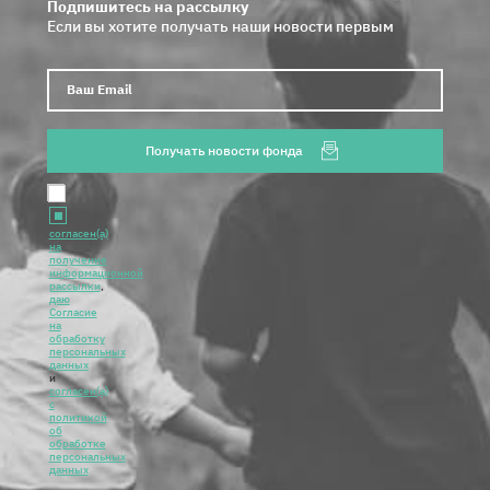
Подпишитесь на рассылку
Если вы хотите получать наши новости первым
Ваш E
Получать новости фонда
согласен(а)
на
получение
информационной
рассылки
,
даю
Согласие
на
обработку
персональных
данных
и
согласен(а)
с
политикой
об
обработке
персональных
данных