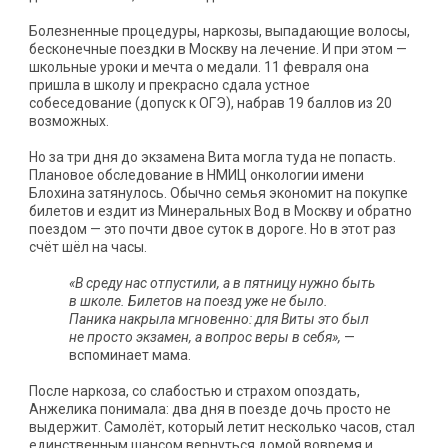
Болезненные процедуры, наркозы, выпадающие волосы,
бесконечные поездки в Москву на лечение. И при этом —
школьные уроки и мечта о медали. 11 февраля она
пришла в школу и прекрасно сдала устное
собеседование (допуск к ОГЭ), набрав 19 баллов из 20
возможных.
Но за три дня до экзамена Вита могла туда не попасть.
Плановое обследование в НМИЦ онкологии имени
Блохина затянулось. Обычно семья экономит на покупке
билетов и ездит из Минеральных Вод в Москву и обратно
поездом — это почти двое суток в дороге. Но в этот раз
счёт шёл на часы.
«В среду нас отпустили, а в пятницу нужно быть
в школе. Билетов на поезд уже не было.
Паника накрыла мгновенно: для Виты это был
не просто экзамен, а вопрос веры в себя»,
—
вспоминает мама.
После наркоза, со слабостью и страхом опоздать,
Анжелика понимала: два дня в поезде дочь просто не
выдержит. Самолёт, который летит несколько часов, стал
единственным шансом вернуться домой вовремя и