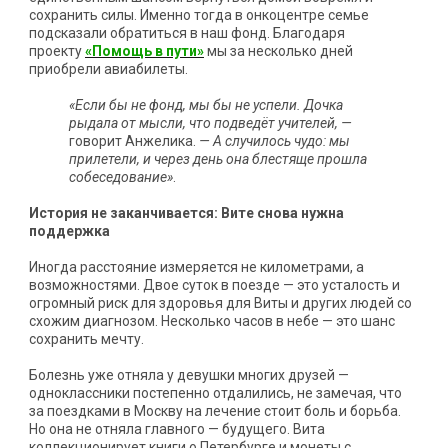
сохранить силы. Именно тогда в онкоцентре семье
подсказали обратиться в наш фонд. Благодаря
проекту
«Помощь в пути»
мы за несколько дней
приобрели авиабилеты.
«Если бы не фонд, мы бы не успели. Дочка
рыдала от мысли, что подведёт учителей, —
говорит Анжелика.
— А случилось чудо: мы
прилетели, и через день она блестяще прошла
собеседование»
.
История не заканчивается: Вите снова нужна
поддержка
Иногда расстояние измеряется не километрами, а
возможностями. Двое суток в поезде — это усталость и
огромный риск для здоровья для Виты и других людей со
схожим диагнозом. Несколько часов в небе — это шанс
сохранить мечту.
Болезнь уже отняла у девушки многих друзей —
одноклассники постепенно отдалились, не замечая, что
за поездками в Москву на лечение стоит боль и борьба.
Но она не отняла главного — будущего. Вита
коллекционирует книги о Петербурге и монеты с