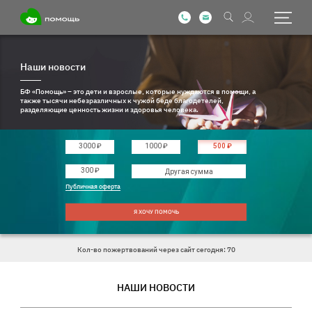
Наши новости
БФ «Помощь» – это дети и взрослые, которые нуждаются в помощи, а
также тысячи небезразличных к чужой беде благодетелей,
разделяющие ценность жизни и здоровья человека.
3000 ₽
1000 ₽
500 ₽
Введите другую сумму
300 ₽
Публичная оферта
Я ХОЧУ ПОМОЧЬ
Кол-во пожертвований через сайт сегодня: 70
НАШИ НОВОСТИ