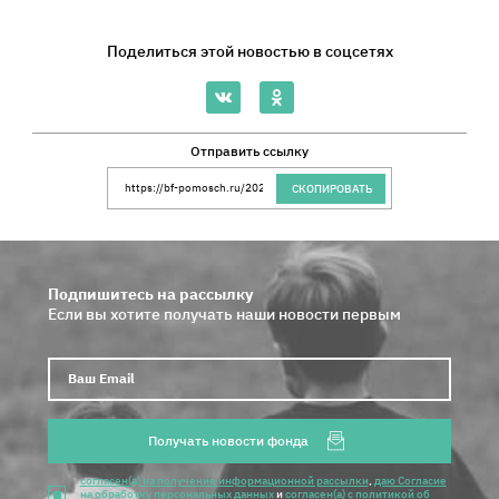
Поделиться этой новостью в соцсетях
Отправить ссылку
Ссылка на сайт Благотворительного Фонда 
СКОПИРОВАТЬ
Подпишитесь на рассылку
Если вы хотите получать наши новости первым
Ваш E
Получать новости фонда
согласен(а) на получение информационной рассылки
,
даю Согласие
на обработку персональных данных
и
согласен(а) с политикой об