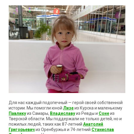
Для нас каждый подопечный — герой своей собственной
истории. Мы помогли юной
Лизе
из Курска и маленькому
Павлику
из Самары,
Владиславу
из Ревды и
Соне
из
Тверской области. Мы поддержали не только детей, но и
пожилых людей, таких как 87-летний
Анатолий
Григорьевич
из Оренбуржья и 74-летний
Станислав