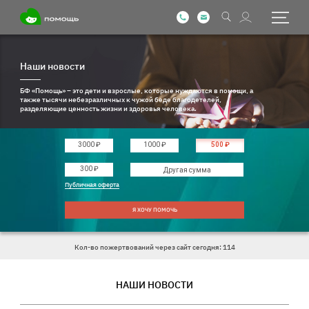
Наши новости
БФ «Помощь» – это дети и взрослые, которые нуждаются в помощи, а
также тысячи небезразличных к чужой беде благодетелей,
разделяющие ценность жизни и здоровья человека.
3000 ₽
1000 ₽
500 ₽
Введите другую сумму
300 ₽
Публичная оферта
Я ХОЧУ ПОМОЧЬ
Кол-во пожертвований через сайт сегодня: 114
НАШИ НОВОСТИ