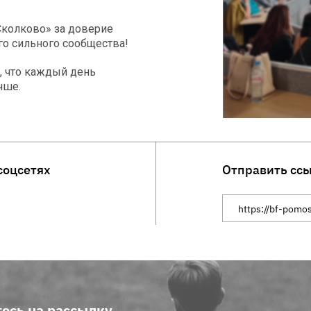
Сколково» за доверие
го сильного сообщества!
о, что каждый день
чше.
соцсетях
Отправить сс
Ссылка на сайт
есь на рассылку