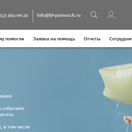
Поиск
info@bf-pomosch.ru
812) 455-99-24
му помогли
Заявка на помощь
Отчеты
Сотрудни
мацию
х событиях
читать
, в том числе