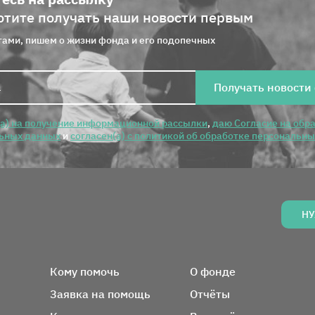
отите получать наши новости первым
ами, пишем о жизни фонда и его подопечных
Получать новости
(а) на получение информационной рассылки
,
даю Согласие на обр
ьных данных
и
согласен(а) с политикой об обработке персональн
НУ
Вся информация о фонде
Кому помочь
О фонде
Заявка на помощь
Отчёты