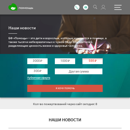
Наши новости
БФ «Помощь» – это дети и взрослые, которые нуждаются в помощи, а
также тысячи небезразличных к чужой беде благодетелей,
разделяющие ценность жизни и здоровья человека.
3000 ₽
1000 ₽
500 ₽
Введите другую сумму
300 ₽
Публичная оферта
Я ХОЧУ ПОМОЧЬ
Кол-во пожертвований через сайт сегодня: 8
НАШИ НОВОСТИ