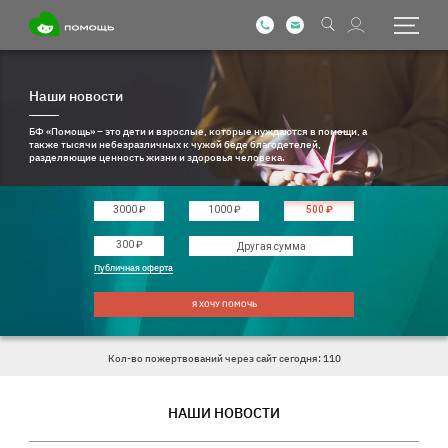
Наши новости
БФ «Помощь» – это дети и взрослые, которые нуждаются в помощи, а
также тысячи небезразличных к чужой беде благодетелей,
разделяющие ценность жизни и здоровья человека.
3000 ₽
1000 ₽
500 ₽
Введите другую сумму
300 ₽
Публичная оферта
Я ХОЧУ ПОМОЧЬ
Кол-во пожертвований через сайт сегодня: 110
НАШИ НОВОСТИ