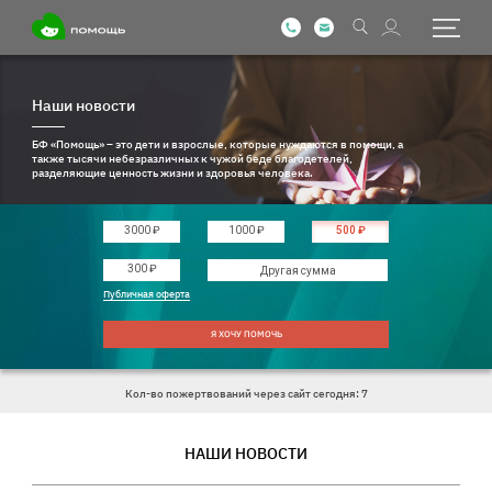
Наши новости
БФ «Помощь» – это дети и взрослые, которые нуждаются в помощи, а
также тысячи небезразличных к чужой беде благодетелей,
разделяющие ценность жизни и здоровья человека.
3000 ₽
1000 ₽
500 ₽
Введите другую сумму
300 ₽
Публичная оферта
Я ХОЧУ ПОМОЧЬ
Кол-во пожертвований через сайт сегодня: 7
НАШИ НОВОСТИ