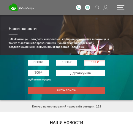
Наши новости
БФ «Помощь» – это дети и взрослые, которые нуждаются в помощи, а
также тысячи небезразличных к чужой беде благодетелей,
разделяющие ценность жизни и здоровья человека.
3000 ₽
1000 ₽
500 ₽
Введите другую сумму
300 ₽
Публичная оферта
Я ХОЧУ ПОМОЧЬ
Кол-во пожертвований через сайт сегодня: 123
НАШИ НОВОСТИ