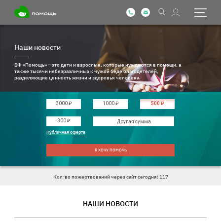
Наши новости
БФ «Помощь» – это дети и взрослые, которые нуждаются в помощи, а
также тысячи небезразличных к чужой беде благодетелей,
разделяющие ценность жизни и здоровья человека.
3000 ₽
1000 ₽
500 ₽
Введите другую сумму
300 ₽
Публичная оферта
Я ХОЧУ ПОМОЧЬ
Кол-во пожертвований через сайт сегодня: 117
НАШИ НОВОСТИ