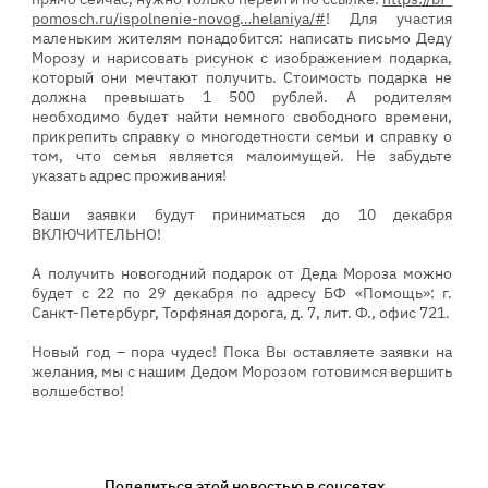
pomosch.ru/ispolnenie-novog…helaniya/#
! Для участия
маленьким жителям понадобится: написать письмо Деду
Морозу и нарисовать рисунок с изображением подарка,
который они мечтают получить. Стоимость подарка не
должна превышать 1 500 рублей. А родителям
необходимо будет найти немного свободного времени,
прикрепить справку о многодетности семьи и справку о
том, что семья является малоимущей. Не забудьте
указать адрес проживания!
Ваши заявки будут приниматься до 10 декабря
ВКЛЮЧИТЕЛЬНО!
А получить новогодний подарок от Деда Мороза можно
будет с 22 по 29 декабря по адресу БФ «Помощь»: г.
Санкт-Петербург, Торфяная дорога, д. 7, лит. Ф., офис 721.
Новый год – пора чудес! Пока Вы оставляете заявки на
желания, мы с нашим Дедом Морозом готовимся вершить
волшебство!
Поделиться этой новостью в соцсетях