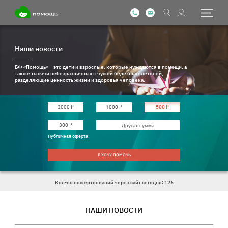
Наши новости
БФ «Помощь» – это дети и взрослые, которые нуждаются в помощи, а
также тысячи небезразличных к чужой беде благодетелей,
разделяющие ценность жизни и здоровья человека.
3000 ₽
1000 ₽
500 ₽
Введите другую сумму
300 ₽
Публичная оферта
Я ХОЧУ ПОМОЧЬ
Кол-во пожертвований через сайт сегодня: 125
НАШИ НОВОСТИ