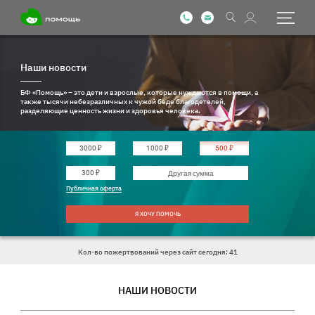
Наши новости
БФ «Помощь» – это дети и взрослые, которые нуждаются в помощи, а
также тысячи небезразличных к чужой беде благодетелей,
разделяющие ценность жизни и здоровья человека.
3000 ₽
1000 ₽
500 ₽
Введите другую сумму
300 ₽
Публичная оферта
Я ХОЧУ ПОМОЧЬ
Кол-во пожертвований через сайт сегодня: 41
НАШИ НОВОСТИ