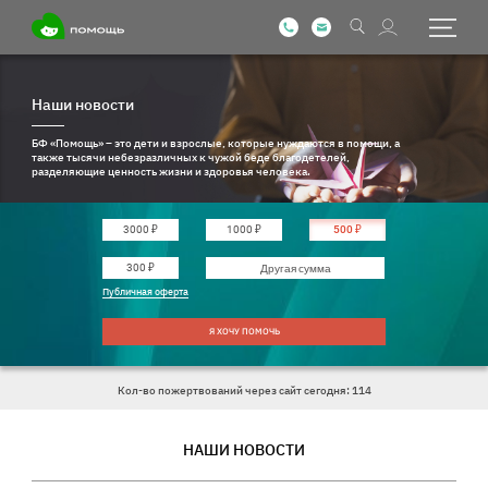
Наши новости
БФ «Помощь» – это дети и взрослые, которые нуждаются в помощи, а
также тысячи небезразличных к чужой беде благодетелей,
разделяющие ценность жизни и здоровья человека.
3000 ₽
1000 ₽
500 ₽
Введите другую сумму
300 ₽
Публичная оферта
Я ХОЧУ ПОМОЧЬ
Кол-во пожертвований через сайт сегодня: 114
НАШИ НОВОСТИ