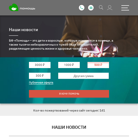
Наши новости
БФ «Помощь» – это дети и взрослые, которые нуждаются в помощи, а
также тысячи небезразличных к чужой беде благодетелей,
разделяющие ценность жизни и здоровья человека.
3000 ₽
1000 ₽
500 ₽
Введите другую сумму
300 ₽
Публичная оферта
Я ХОЧУ ПОМОЧЬ
Кол-во пожертвований через сайт сегодня: 141
НАШИ НОВОСТИ