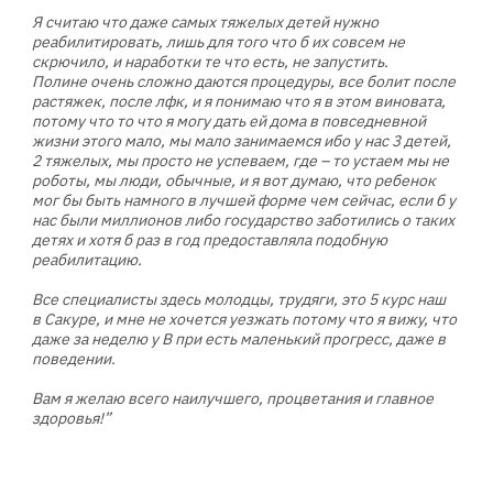
⠀
Я считаю что даже самых тяжелых детей нужно
реабилитировать, лишь для того что б их совсем не
скрючило, и наработки те что есть, не запустить.
Полине очень сложно даются процедуры, все болит после
растяжек, после лфк, и я понимаю что я в этом виновата,
потому что то что я могу дать ей дома в повседневной
жизни этого мало, мы мало занимаемся ибо у нас 3 детей,
2 тяжелых, мы просто не успеваем, где – то устаем мы не
роботы, мы люди, обычные, и я вот думаю, что ребенок
мог бы быть намного в лучшей форме чем сейчас, если б у
нас были миллионов либо государство заботились о таких
детях и хотя б раз в год предоставляла подобную
реабилитацию.
⠀
Все специалисты здесь молодцы, трудяги, это 5 курс наш
в Сакуре, и мне не хочется уезжать потому что я вижу, что
даже за неделю у В при есть маленький прогресс, даже в
поведении.
⠀
Вам я желаю всего наилучшего, процветания и главное
здоровья!”