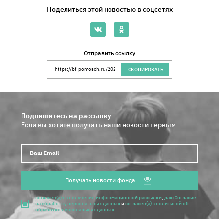
Поделиться этой новостью в соцсетях
Отправить ссылку
Ссылка на сайт Благотворительного Фонда 
СКОПИРОВАТЬ
Подпишитесь на рассылку
Если вы хотите получать наши новости первым
Ваш E
Получать новости фонда
согласен(а) на получение информационной рассылки
,
даю Согласие
на обработку персональных данных
и
согласен(а) с политикой об
обработке персональных данных