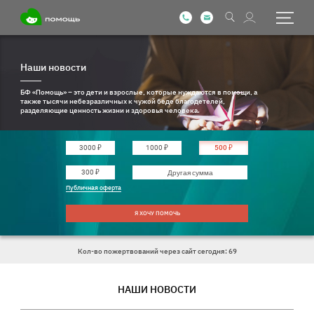
Наши новости
БФ «Помощь» – это дети и взрослые, которые нуждаются в помощи, а
также тысячи небезразличных к чужой беде благодетелей,
разделяющие ценность жизни и здоровья человека.
3000 ₽
1000 ₽
500 ₽
Введите другую сумму
300 ₽
Публичная оферта
Я ХОЧУ ПОМОЧЬ
Кол-во пожертвований через сайт сегодня: 69
НАШИ НОВОСТИ