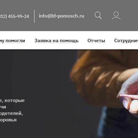
Поиск
info@bf-pomosch.ru
812) 455-99-24
му помогли
Заявка на помощь
Отчеты
Сотрудни
е, которые
ячи
одетелей,
доровья