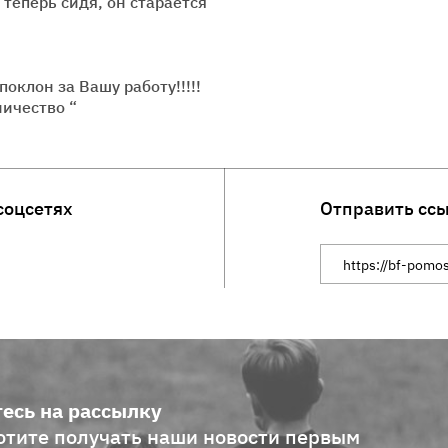
 теперь сидя, он старается
оклон за Вашу работу!!!!!
ичество “
соцсетях
Отправить сс
Ссылка на сайт
есь на рассылку
отите получать наши новости первым