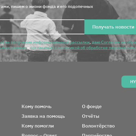
ами, пишем о жизни фонда и его подопечных
Получать новости
(а) на получение информационной рассылки
,
даю Согласие на обр
ьных данных
и
согласен(а) с политикой об обработке персональн
НУ
Вся информация о фонде
Кому помочь
О фонде
Заявка на помощь
Отчёты
Кому помогли
Волонтёрство
Вопрос – Ответ
Партнёрство