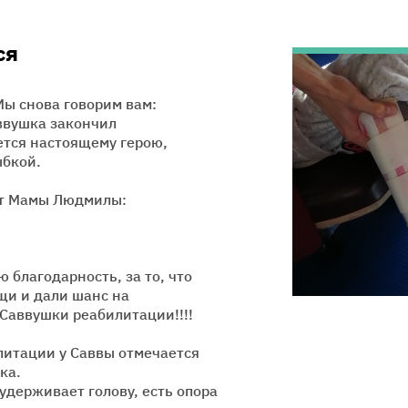
ся
Мы снова говорим вам:
ввушка закончил
ется настоящему герою,
ыбкой.
от Мамы Людмилы:
 благодарность, за то, что
щи и дали шанс на
Саввушки реабилитации!!!!
литации у Саввы отмечается
ка.
удерживает голову, есть опора