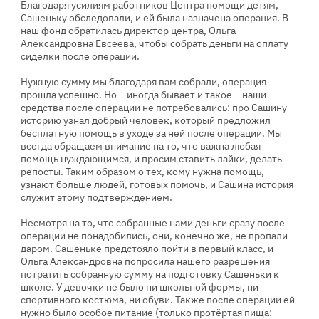
Благодаря усилиям работников Центра помощи детям,
Сашеньку обследовали, и ей была назначена операция. В
наш фонд обратилась директор центра, Ольга
Александровна Евсеева, чтобы собрать деньги на оплату
сиделки после операции.
Нужную сумму мы благодаря вам собрали, операция
прошла успешно. Но – иногда бывает и такое – наши
средства после операции не потребовались: про Сашину
историю узнал добрый человек, который предложил
бесплатную помощь в уходе за ней после операции. Мы
всегда обращаем внимание на то, что важна любая
помощь нуждающимся, и просим ставить лайки, делать
репосты. Таким образом о тех, кому нужна помощь,
узнают больше людей, готовых помочь, и Сашина история
служит этому подтверждением.
Несмотря на то, что собранные нами деньги сразу после
операции не понадобились, они, конечно же, не пропали
даром. Сашеньке предстояло пойти в первый класс, и
Ольга Александровна попросила нашего разрешения
потратить собранную сумму на подготовку Сашеньки к
школе. У девочки не было ни школьной формы, ни
спортивного костюма, ни обуви. Также после операции ей
нужно было особое питание (только протёртая пища: