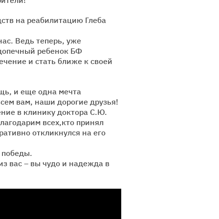
дств на реабилитацию Глеба
нас. Ведь теперь, уже
одопечный ребенок БФ
чение и стать ближе к своей
щь, и еще одна мечта
сем вам, наши дорогие друзья!
ение в клинику доктора С.Ю.
лагодарим всех,кто принял
еративно откликнулся на его
 победы.
из вас – вы чудо и надежда в