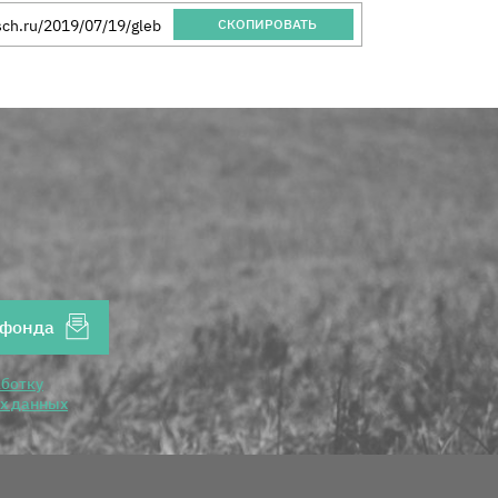
 Благотворительного Фонда "Помощь"
СКОПИРОВАТЬ
Ваш Email
 фонда
аботку
ых данных