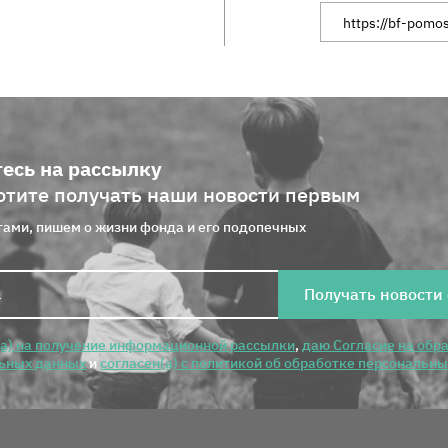
Ссылка на сайт
есь на рассылку
отите получать наши новости первым
ами, пишем о жизни фонда и его подопечных
Получать новости
(а) на получение информационной рассылки
,
даю Согласие на обр
ьных данных
и
согласен(а) с политикой об обработке персональн