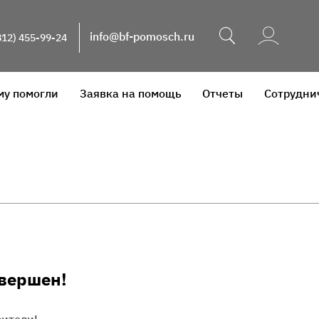
Поиск
info@bf-pomosch.ru
812) 455-99-24
му помогли
Заявка на помощь
Отчеты
Сотрудни
авершен!
рители!