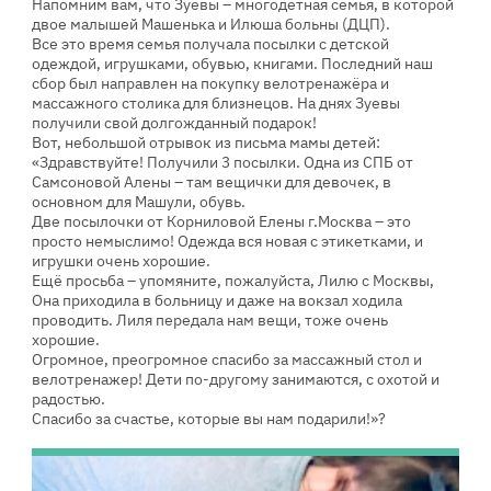
Напомним вам, что Зуевы – многодетная семья, в которой
двое малышей Машенька и Илюша больны (ДЦП).
Все это время семья получала посылки с детской
одеждой, игрушками, обувью, книгами. Последний наш
сбор был направлен на покупку велотренажёра и
массажного столика для близнецов. На днях Зуевы
получили свой долгожданный подарок!
Вот, небольшой отрывок из письма мамы детей:
«Здравствуйте! Получили 3 посылки. Одна из СПБ от
Самсоновой Алены – там вещички для девочек, в
основном для Машули, обувь.
Две посылочки от Корниловой Елены г.Москва – это
просто немыслимо! Одежда вся новая с этикетками, и
игрушки очень хорошие.
Ещё просьба – упомяните, пожалуйста, Лилю с Москвы,
Она приходила в больницу и даже на вокзал ходила
проводить. Лиля передала нам вещи, тоже очень
хорошие.
Огромное, преогромное спасибо за массажный стол и
велотренажер! Дети по-другому занимаются, с охотой и
радостью.
Спасибо за счастье, которые вы нам подарили!»?