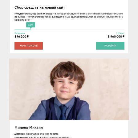
Сбор средств на новый сайт
Нуждается:
в цифровой платформе, которая объединит всех участников благотворительного
процесса — от благотворителей до подопечных, сделав помощь более доступной, понятной и
эффективной
15%
Собрано
Нужно
896 200 ₽
5 960 000 ₽
ХОЧУ ПОМОЧЬ
ИСТОРИЯ
Минеев Михаил
Диагноз:
Тяжелая сочетанная травма
Нуждается:
2 индивидуальные краниопластины