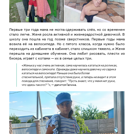
Первые три года мама не могла сдерживать слёз, но со временем
стало легче. Женя росла активной и жизнерадостной девочкой. В
школу она пошла на год позже сверстников. Первые годы мама
возила её на велосипеде. Но с пятого класса, когда нужно было
переходить из кабинета в кабинет, стало слишком тяжело, и Женя
перешла на домашнее обучение. Она любит рисовать, плести из
бисера, играет с котами — их в семье целых три.
«Женька у нас о
чень активная, сама научилась кататься на роликах,
велосипеде и самокате. Однажды даже научила девочку из садика
кататься на велосипеде! Раньше она была более
стеснительной, прятала отсутствие руки, а теперь не видит в этом
повода для стеснения, говорит: “
П
усть знают, что у меня нет руки,
что здесь такого? “»,
— делится Галина.