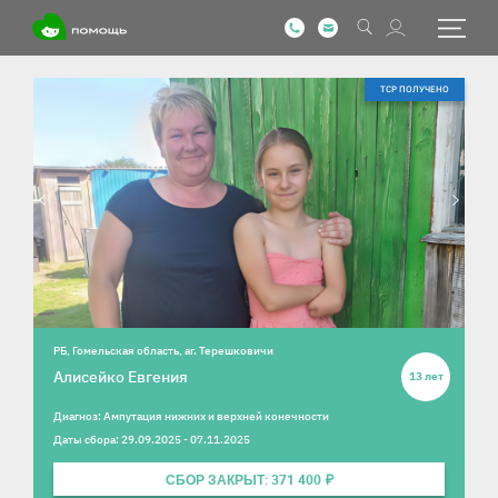
Информация о ребенке
Фотографии ребенка
ТСР ПОЛУЧЕНО
РБ, Гомельская область, аг. Терешковичи
Алисейко Евгения
13 лет
Диагноз: Ампутация нижних и верхней конечности
Даты сбора: 29.09.2025 - 07.11.2025
СБОР ЗАКРЫТ: 371 400 ₽