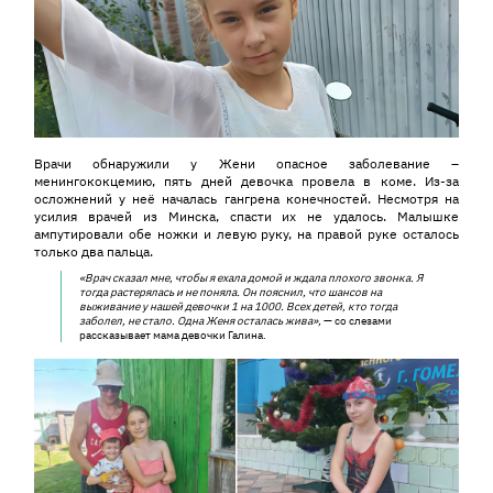
Врачи обнаружили у Жени опасное заболевание –
менингококцемию, пять дней девочка провела в коме. Из-за
осложнений у неё началась гангрена конечностей. Несмотря на
усилия врачей из Минска, спасти их не удалось. Малышке
ампутировали обе ножки и левую руку, на правой руке осталось
только два пальца.
«Врач сказал мне, чтобы я ехала домой и ждала плохого звонка. Я
тогда растерялась и не поняла. Он пояснил, что шансов на
выживание у нашей девочки 1 на 1000.
Всех детей, кто тогда
заболел, не стало. Одна Женя осталась жива»,
— со слезами
рассказывает мама девочки Галина.