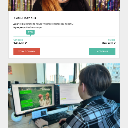
Хиль Наталья
Диагноз:
Состояние после тяжелой сочетанной травмы
Нуждается:
Реабилитация
17%
Собрано
Нужно
145 683 ₽
842 400 ₽
ХОЧУ ПОМОЧЬ
ИСТОРИЯ